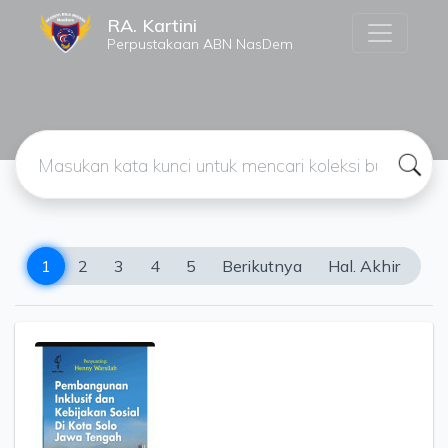
RA. Kartini
Perpustakaan ABN NasDem
1
2
3
4
5
Berikutnya
Hal. Akhir