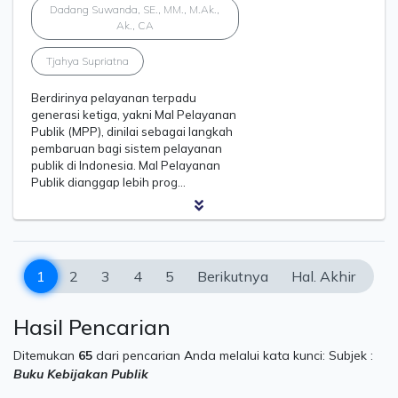
Dadang Suwanda, SE., MM., M.Ak.,
Ak., CA
Tjahya Supriatna
Berdirinya pelayanan terpadu
generasi ketiga, yakni Mal Pelayanan
Publik (MPP), dinilai sebagai langkah
pembaruan bagi sistem pelayanan
publik di Indonesia. Mal Pelayanan
Publik dianggap lebih prog…
1
2
3
4
5
Berikutnya
Hal. Akhir
Hasil Pencarian
Ditemukan
65
dari pencarian Anda melalui kata kunci:
Subjek :
Buku Kebijakan Publik