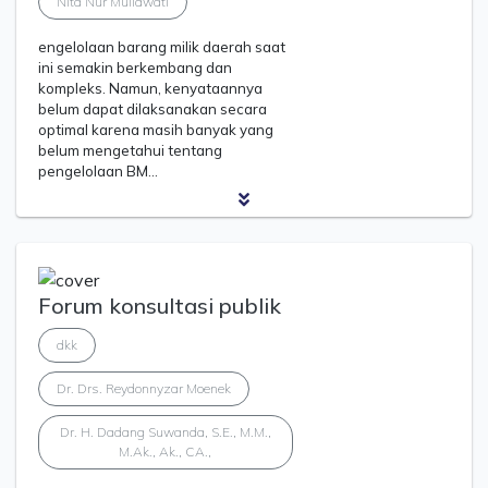
Nita Nur Muliawati
engelolaan barang milik daerah saat
ini semakin berkembang dan
kompleks. Namun, kenyataannya
belum dapat dilaksanakan secara
optimal karena masih banyak yang
belum mengetahui tentang
pengelolaan BM…
Forum konsultasi publik
dkk
Dr. Drs. Reydonnyzar Moenek
Dr. H. Dadang Suwanda, S.E., M.M.,
M.Ak., Ak., CA.,