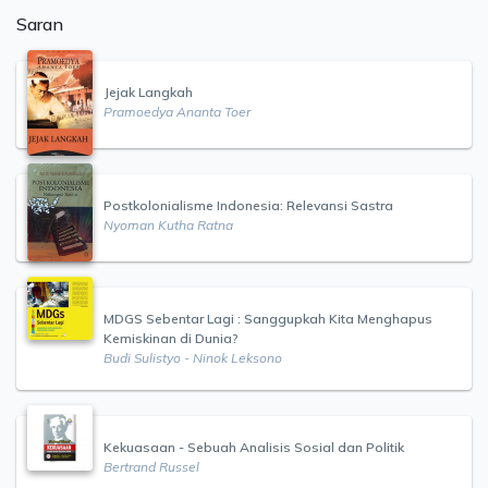
Saran
Jejak Langkah
Pramoedya Ananta Toer
Postkolonialisme Indonesia: Relevansi Sastra
Nyoman Kutha Ratna
MDGS Sebentar Lagi : Sanggupkah Kita Menghapus
Kemiskinan di Dunia?
Budi Sulistyo - Ninok Leksono
Kekuasaan - Sebuah Analisis Sosial dan Politik
Bertrand Russel