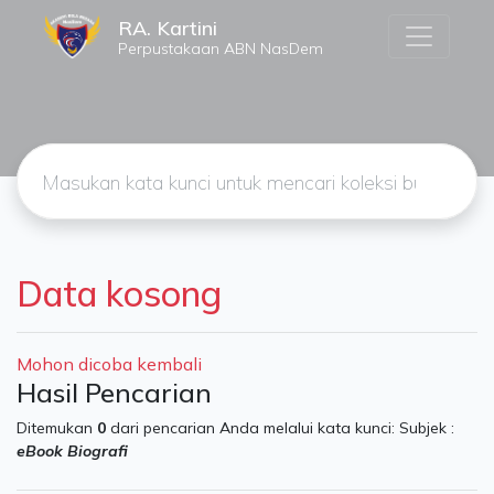
RA. Kartini
Perpustakaan ABN NasDem
Data kosong
Mohon dicoba kembali
Hasil Pencarian
Ditemukan
0
dari pencarian Anda melalui kata kunci:
Subjek :
eBook Biografi