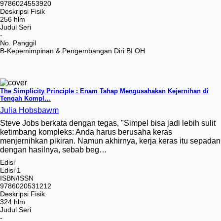
9786024553920
Deskripsi Fisik
256 hlm
Judul Seri
-
No. Panggil
B-Kepemimpinan & Pengembangan Diri BI OH
The Simplicity Principle : Enam Tahap Mengusahakan Kejernihan di
Tengah Kompl…
Julia Hobsbawm
Steve Jobs berkata dengan tegas, "Simpel bisa jadi lebih sulit
ketimbang kompleks: Anda harus berusaha keras
menjernihkan pikiran. Namun akhirnya, kerja keras itu sepadan
dengan hasilnya, sebab beg…
Edisi
Edisi 1
ISBN/ISSN
9786020531212
Deskripsi Fisik
324 hlm
Judul Seri
-