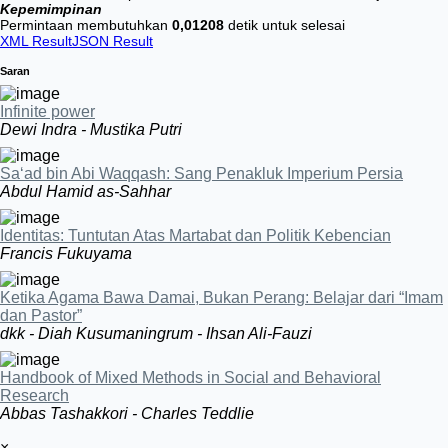
Kepemimpinan
Permintaan membutuhkan
0,01208
detik untuk selesai
XML Result
JSON Result
Saran
Infinite power
Dewi Indra - Mustika Putri
Sa‘ad bin Abi Waqqash: Sang Penakluk Imperium Persia
Abdul Hamid as-Sahhar
Identitas: Tuntutan Atas Martabat dan Politik Kebencian
Francis Fukuyama
Ketika Agama Bawa Damai, Bukan Perang: Belajar dari “Imam
dan Pastor”
dkk - Diah Kusumaningrum - Ihsan Ali-Fauzi
Handbook of Mixed Methods in Social and Behavioral
Research
Abbas Tashakkori - Charles Teddlie
×