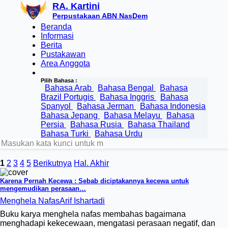
RA. Kartini
Perpustakaan ABN NasDem
Beranda
Informasi
Berita
Pustakawan
Area Anggota
Pilih Bahasa :
Bahasa Arab
Bahasa Bengal
Bahasa
Brazil Portugis
Bahasa Inggris
Bahasa
Spanyol
Bahasa Jerman
Bahasa Indonesia
Bahasa Jepang
Bahasa Melayu
Bahasa
Persia
Bahasa Rusia
Bahasa Thailand
Bahasa Turki
Bahasa Urdu
1
2
3
4
5
Berikutnya
Hal. Akhir
Karena Pernah Kecewa : Sebab diciptakannya kecewa untuk
mengemudikan perasaan…
Menghela Nafas
Arif Ishartadi
Buku karya menghela nafas membahas bagaimana
menghadapi kekecewaan, mengatasi perasaan negatif, dan