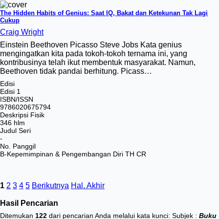
The Hidden Habits of Genius: Saat IQ, Bakat dan Ketekunan Tak Lagi
Cukup
Craig Wright
Einstein Beethoven Picasso Steve Jobs Kata genius
mengingatkan kita pada tokoh-tokoh ternama ini, yang
kontribusinya telah ikut membentuk masyarakat. Namun,
Beethoven tidak pandai berhitung. Picass…
Edisi
Edisi 1
ISBN/ISSN
9786020675794
Deskripsi Fisik
346 hlm
Judul Seri
-
No. Panggil
B-Kepemimpinan & Pengembangan Diri TH CR
1
2
3
4
5
Berikutnya
Hal. Akhir
Hasil Pencarian
Ditemukan
122
dari pencarian Anda melalui kata kunci:
Subjek :
Buku