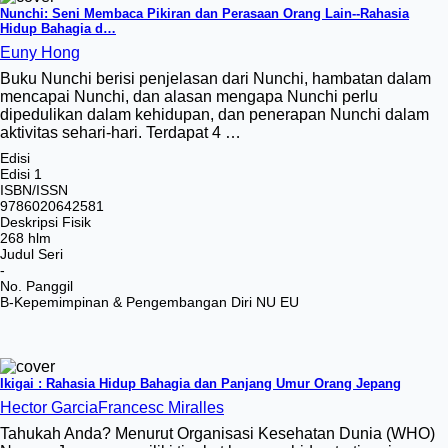
Nunchi: Seni Membaca Pikiran dan Perasaan Orang Lain--Rahasia
Hidup Bahagia d…
Euny Hong
Buku Nunchi berisi penjelasan dari Nunchi, hambatan dalam
mencapai Nunchi, dan alasan mengapa Nunchi perlu
dipedulikan dalam kehidupan, dan penerapan Nunchi dalam
aktivitas sehari-hari. Terdapat 4 …
Edisi
Edisi 1
ISBN/ISSN
9786020642581
Deskripsi Fisik
268 hlm
Judul Seri
-
No. Panggil
B-Kepemimpinan & Pengembangan Diri NU EU
Ikigai : Rahasia Hidup Bahagia dan Panjang Umur Orang Jepang
Hector Garcia
Francesc Miralles
Tahukah Anda? Menurut Organisasi Kesehatan Dunia (WHO)