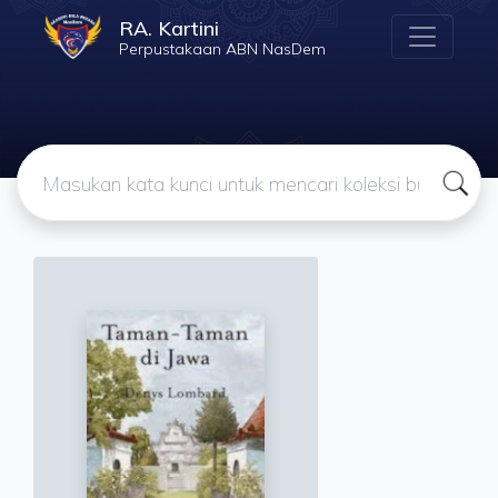
RA. Kartini
Perpustakaan ABN NasDem